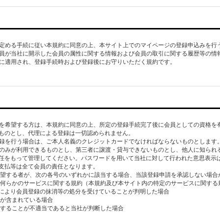
社が定める手続に従い本規約に同意の上、本サイト上でのマイページの登録申込みを行
、会員が当社に開示した会員の属性に関する情報および会員の取引に関する履歴等の情
会員に適用され、登録手続時および登録後にお守りいただく規約です。
登録を希望する方は、本規約に同意の上、所定の登録手続完了後に会員としての資格を
ものとし、代理による登録は一切認められません。
の登録を行う場合は、ご本人名義のクレジットカードでなければならないものとします
本人のみが利用できるものとし、第三者に譲渡・貸与できないものとし、他人に知られ
任をもって管理してください。パスワードを用いて当社に対して行われた意思表示
支払等は全て会員の責任となります。
希望する者が、次の各号のいずれかに該当する場合、当該登録申請を承認しない場合
する何らかのサービスに関する規約（本規約及び本サイト内の特定のサービスに関す
により会員登録の抹消等の処分を受けていることが判明した場合
項が含まれている場合
承認することが不適当であると当社が判断した場合