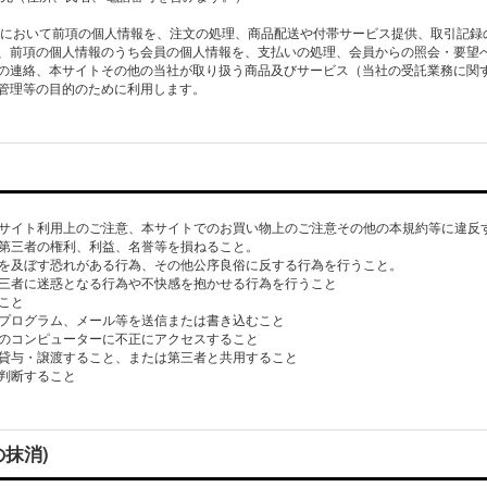
スにおいて前項の個人情報を、注文の処理、商品配送や付帯サービス提供、取引記録
、前項の個人情報のうち会員の個人情報を、支払いの処理、会員からの照会・要望
の連絡、本サイトその他の当社が取り扱う商品及びサービス（当社の受託業務に関
、本サイト利用上のご注意、本サイトでのお買い物上のご注意その他の本規約等に違反
他の第三者の権利、利益、名誉等を損ねること。
影響を及ぼす恐れがある行為、その他公序良俗に反する行為を行うこと。
の第三者に迷惑となる行為や不快感を抱かせる行為を行うこと
ること
タープログラム、メール等を送信または書き込むこと
の他のコンピューターに不正にアクセスすること
者に貸与・譲渡すること、または第三者と共用すること
の抹消)