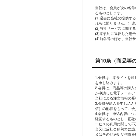
当社は、会員が次の各号
るものとします。
(1)過去に当社の提供
れらに限りません。）違
(2)当社サービスに関
(3)本規約に違反した場合
第10条（商品等
1.会員は、本サイトを
を申し込みます。
2.会員は、商品等の購
が申請した電子メールア
当社による注文情報の受
3.会員が購入を申し込
信）の配信をもって、会
4.会員は、申込内容に
確認するものとし、正確
ービスの利用に関して不
合又は反社会的勢力に該
又はその他適切な措置を