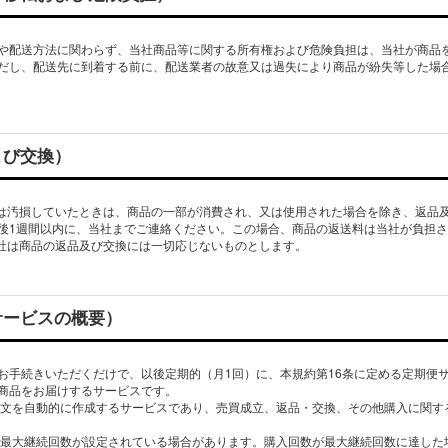
や配送方法に関わらず、当社商品等に関する所有権および危険負担は、当社が商品
だし、配送先に到着する前に、配送業者の故意又は過失により商品が紛失等した場
よび交換）
又は汚損していたときは、商品の一部が消費され、又は使用された場合を除き、返品
後1週間以内に、当社までご連絡ください。この場合、商品の返送料は当社が負担
弊社は商品の返品及び交換には一切応じないものとします。
サービスの概要）
お手続きいただくだけで、以後定期的（月1回）に、本規約第16条に定める定期便
商品をお届けするサービスです。
、注文を自動的に作成するサービスであり、売買成立、返品・交換、その他購入に関
は、最大継続回数が設定されている場合があります。購入回数が最大継続回数に達し