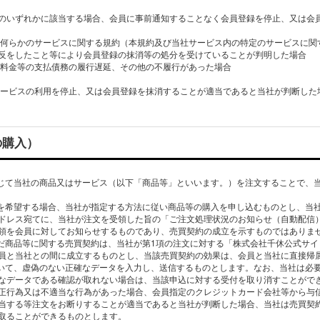
のいずれかに該当する場合、会員に事前通知することなく会員登録を停止、又は会
する何らかのサービスに関する規約（本規約及び当社サービス内の特定のサービスに
反をしたこと等により会員登録の抹消等の処分を受けていることが判明した場合
する料金等の支払債務の履行遅延、その他の不履行があった場合
の購入）
通じて当社の商品又はサービス（以下「商品等」といいます。）を注文することで、
入を希望する場合、当社が指定する方法に従い商品等の購入を申し込むものとし、当
ドレス宛てに、当社が注文を受領した旨の「ご注文処理状況のお知らせ（自動配信
領を会員に対してお知らせするものであり、売買契約の成立を示すものではありま
んだ商品等に関する売買契約は、当社が第1項の注文に対する「株式会社千休公式サ
員と当社との間に成立するものとし、当該売買契約の効果は、会員と当社に直接帰
ついて、虚偽のない正確なデータを入力し、送信するものとします。なお、当社は必
なデータである確認が取れない場合は、当該申込に対する受付を取り消すことがで
正行為又は不適当な行為があった場合、会員指定のクレジットカード会社等から与
当する等注文をお断りすることが適当であると当社が判断した場合、当社は売買契
取ることができるものとします。