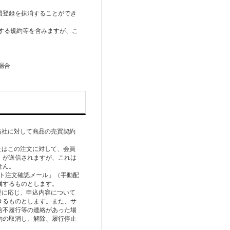
員登録を抹消することができ
関する規約等を含みますが、こ
当社に対して商品の売買契約
社はこの注文に対して、会員
）が送信されますが、これは
せん。
イト注文確認メール」（手動配
属するものとします。
要に応じ、申込内容について
きるものとします。また、サ
信不履行等の連絡があった場
約の取消し、解除、履行停止