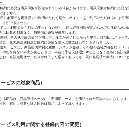
す。
は、解約に必要な購入回数が設定されている場合があります。購入回数が解約に必要
できません。
ト利用対象商品を定期便でご利用いただく場合、ポイントをご利用いただけるのは初回
ことができません。
おいては、利用者から解約の申出がない限り、最大継続回数が定められている商品の
合は回数の制限なく、自動的に売買が成立します。
テム障害、その他理由の如何を問わず、注文が完了しなかった場合、該当回はスキッ
場合、最大継続回数及び解約に必要な購入回数にはカウントされません。
定期便サービスは、商品提供体制の変更、システム更改、その他の当社の都合により
、やむを得ない事由があるときは、事前に予告又は通知することなく直ちに当該定
なお、当該定期便サービスが終了した場合であっても、既に発送済の商品について
サービスの対象商品）
なる商品は、商品詳細ページに「定期便コース」と明記された商品のみになります
回数、解約に必要な購入回数は商品によって異なります。
サービス利用に関する登録内容の変更）