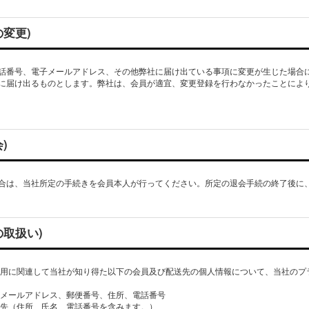
の変更)
話番号、電子メールアドレス、その他弊社に届け出ている事項に変更が生じた場合
に届け出るものとします。弊社は、会員が適宜、変更登録を行わなかったことによ
)
合は、当社所定の手続きを会員本人が行ってください。所定の退会手続の終了後に
の取扱い)
利用に関連して当社が知り得た以下の会員及び配送先の個人情報について、当社のプ
電子メールアドレス、郵便番号、住所、電話番号
配送先（住所、氏名、電話番号を含みます。）